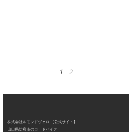
体育協会主催「ポタリング体験会」レポー
ト
BLOG担当のスタッフのさやかです‼️ GWも
あっという間に終わってしまいましたね
&#x1…
1
2
株式会社ルモンドヴェロ 【公式サイト】
山口県防府市のロードバイク