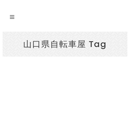
山口県自転車屋 Tag
2022年6月17日
2022.6.12.SUN 山口プチ旅サイクリング
2022.6.12.SUN 数年ぶりに・・・ルモンド
ヴェロ企画ℂ𝕪𝕔𝕝𝕚𝕟𝕘 𝔼𝕧𝕖𝕟𝕥 …