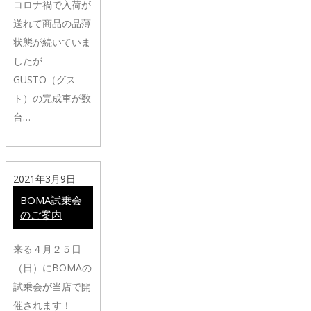
コロナ禍で入荷が
送れて商品の品薄
状態が続いていま
したが
GUSTO（グス
ト）の完成車が数
台…
2021年3月9日
BOMA試乗会
のご案内
来る４月２５日
（日）にBOMAの
試乗会が当店で開
催されます！