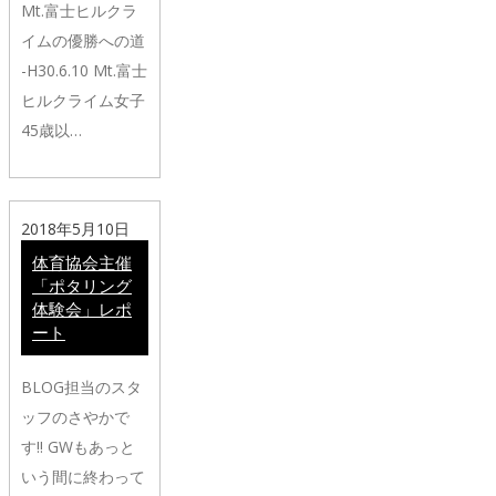
Mt.富士ヒルクラ
イムの優勝への道
-H30.6.10 Mt.富士
ヒルクライム女子
45歳以…
2018年5月10日
体育協会主催
「ポタリング
体験会」レポ
ート
BLOG担当のスタ
ッフのさやかで
す‼️ GWもあっと
いう間に終わって