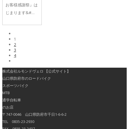
お客様感謝祭』は
じまります&#…
1
2
3
4
株式会社ルモンドヴェロ 【公式サイト】
山口県防府市のロードバイク
スポーツバイク
MTB
通学自転車
のお店
〒747-0046 山口県防府市千日1-6-6-2
TEL 0835-23-2930
FAX 0835-23-2437