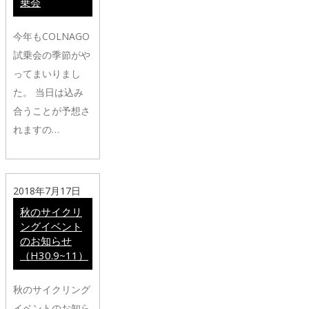
乗会
今年もCOLNAGO
試乗会の季節がや
ってまいりまし
た。 当日は込み
合うことが予想さ
れますの…
2018年7月17日
秋のサイクリ
ングイベント
のお知らせ
（H30.9~11）
秋のサイクリング
イベントのお知ら