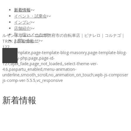
新着情報
イベント・試乗会
インプレ
店舗紹介
取り扱いメーカー
ルモンドヴェロ 山口県防府市の自転車店｜ピナレロ｜コルナゴ｜
お問い合わせ
TREK | 新着情報
127
page-template,page-template-blog-masonry,page-template-blog-
masonry-php,page,page-id-
127,ajax_fade,page_not_loaded,,select-theme-ver-
4.6,paspartu_enabled,menu-animation-
underline,smooth_scroll,no_animation_on_touch,wpb-js-composer
js-comp-ver-5.5.5,vc_responsive
新着情報