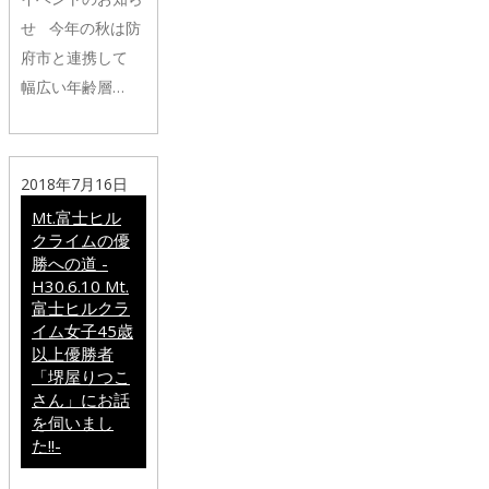
せ 今年の秋は防
府市と連携して
幅広い年齢層…
2018年7月16日
Mt.富士ヒル
クライムの優
勝への道 -
H30.6.10 Mt.
富士ヒルクラ
イム女子45歳
以上優勝者
「堺屋りつこ
さん」にお話
を伺いまし
た!!-