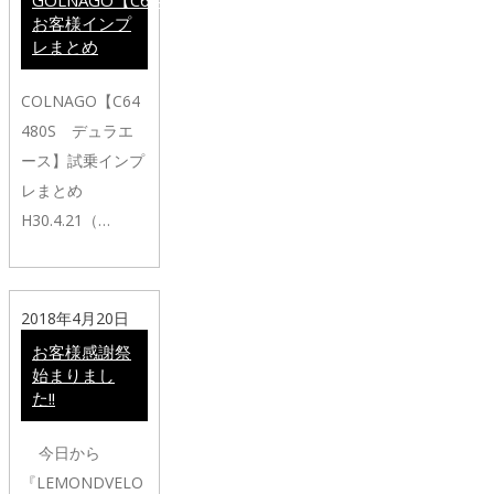
GOLNAGO【C64】
お客様インプ
レまとめ
COLNAGO【C64
480S デュラエ
ース】試乗インプ
レまとめ
H30.4.21（…
2018年4月20日
お客様感謝祭
始まりまし
た!!
今日から
『LEMONDVELO