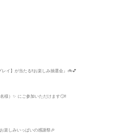
レイ】が当たる‼️お楽しみ抽選会』🚲💕
名様）✨ にご参加いただけます🙄‼️
✨ お楽しみいっぱいの感謝祭🎉