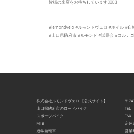
皆様の来店をお待ちしています💁🏻‍♂️✨
#lemondvelo #ルモンドヴェロ #ホイル
#山口県防府市 #ルモンド #試乗会 #コルナゴ #co
株式会社ルモンドヴェロ 【公式サイト】
〒74
山口県防府市のロードバイク
TEL 
スポーツバイク
FAX 
MTB
定休
通学自転車
営業時