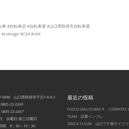
 #自転車 #自転車店 #自転車屋 #山口県防府市自転車屋
lnago #C64 #c64
最近の投稿
7-0046 山口県防府市千日1-6-6-2
0835-23-2930
FOCUS IZALCO MAX 9 、CORRATEC 
0835-23-2437
TEAM 試乗インプレ
日 水曜日-第三日曜日
2022.6.12.SUN 山口プチ旅サイク
間 9：30～19：30