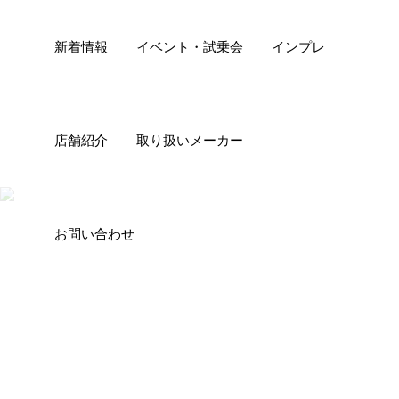
新着情報
イベント・試乗会
インプレ
店舗紹介
取り扱いメーカー
お問い合わせ
2022年6月17日
2022.6.12.SUN 山口プチ旅サイクリング
2022.6.12.SUN 数年ぶりに・・・ルモンドヴェロ
企画ℂ𝕪𝕔𝕝𝕚𝕟𝕘 𝔼𝕧𝕖𝕟𝕥 …