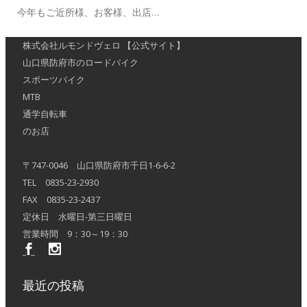
今年もご近所様、お客様、出店…
株式会社ルモンドヴェロ 【公式サイト】
山口県防府市のロードバイク
スポーツバイク
MTB
通学自転車
のお店
〒747-0046 山口県防府市千日1-6-6-2
TEL 0835-23-2930
FAX 0835-23-2437
定休日 水曜日-第三日曜日
営業時間 9：30～19：30
最近の投稿