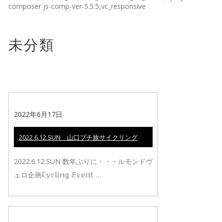
composer js-comp-ver-5.5.5,vc_responsive
未分類
2022年6月17日
2022.6.12.SUN 山口プチ旅サイクリング
2022.6.12.SUN 数年ぶりに・・・ルモンドヴ
ェロ企画ℂ𝕪𝕔𝕝𝕚𝕟𝕘 𝔼𝕧𝕖𝕟𝕥 …