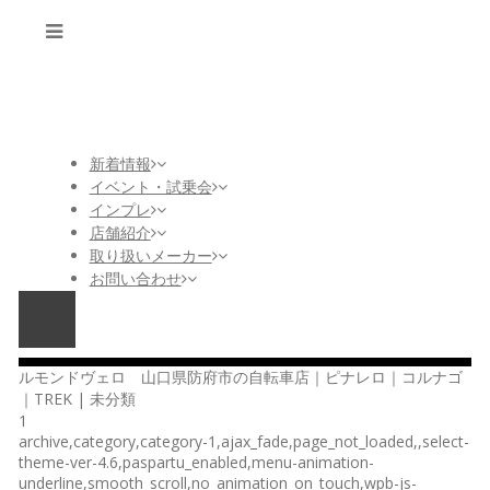
新着情報
イベント・試乗会
インプレ
店舗紹介
取り扱いメーカー
お問い合わせ
ルモンドヴェロ 山口県防府市の自転車店｜ピナレロ｜コルナゴ
｜TREK | 未分類
1
archive,category,category-1,ajax_fade,page_not_loaded,,select-
theme-ver-4.6,paspartu_enabled,menu-animation-
underline,smooth_scroll,no_animation_on_touch,wpb-js-