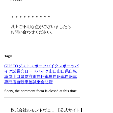
＊＊＊＊＊＊＊＊＊＊
以上ご不明な点がございましたら
お問い合わせください。
Tags:
GUSTO
グスト
スポーツバイク
スポーツバ
イク試乗会
ロードバイク
山口
山口県自転
車屋
山口県防府市自転車屋
自転車
自転車
専門店
自転車屋
試乗会
防府
Sorry, the comment form is closed at this time.
株式会社ルモンドヴェロ 【公式サイト】