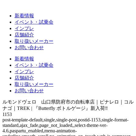
新着情報
イベント・試乗会
インプレ
店舗紹介
取り扱いメーカー
お問い合わせ
新着情報
イベント・試乗会
インプレ
店舗紹介
取り扱いメーカー
お問い合わせ
ルモンドヴェロ 山口県防府市の自転車店｜ピナレロ｜コル
ナゴ｜TREK | 『Butterfly ボトルゲージ』新入荷‼︎
1153
post-template-default,single,single-post,postid-1153,single-format-
standard,ajax_fade,page_not_loaded,,select-theme-ver-
4.6,paspartu_enabled,menu-animation-