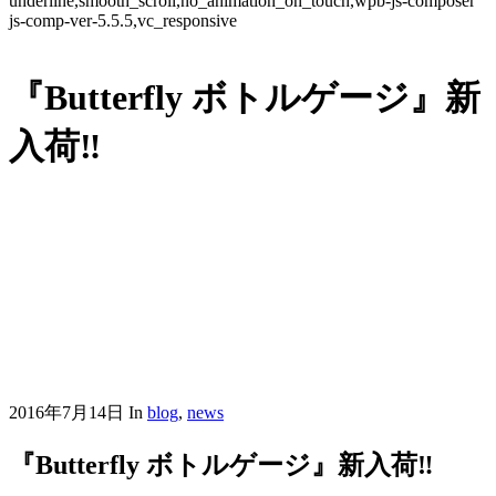
underline,smooth_scroll,no_animation_on_touch,wpb-js-composer
js-comp-ver-5.5.5,vc_responsive
『Butterfly ボトルゲージ』新
入荷‼︎
2016年7月14日
In
blog
,
news
『Butterfly ボトルゲージ』新入荷‼︎