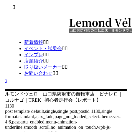
新着情報
イベント・試乗会
インプレ
店舗紹介
取り扱いメーカー
お問い合わせ
ルモンドヴェロ 山口県防府市の自転車店｜ピナレロ｜
コルナゴ｜TREK | 初心者走行会【レポート】
1130
post-template-default,single,single-post,postid-1130,single-
format-standard,ajax_fade,page_not_loaded,,select-theme-ver-
4.6,paspartu_enabled,menu-animation-
underline,smooth_scroll,no_animation_on_touch,wpb-js-