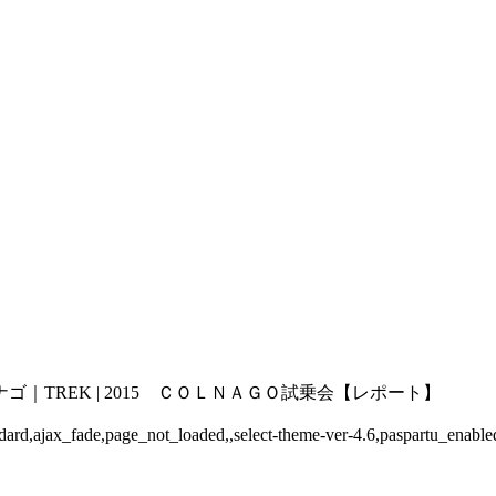
TREK | 2015 ＣＯＬＮＡＧＯ試乗会【レポート】
standard,ajax_fade,page_not_loaded,,select-theme-ver-4.6,paspartu_ena