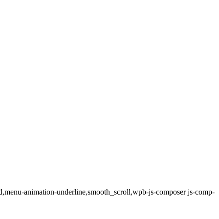
bled,menu-animation-underline,smooth_scroll,wpb-js-composer js-comp-